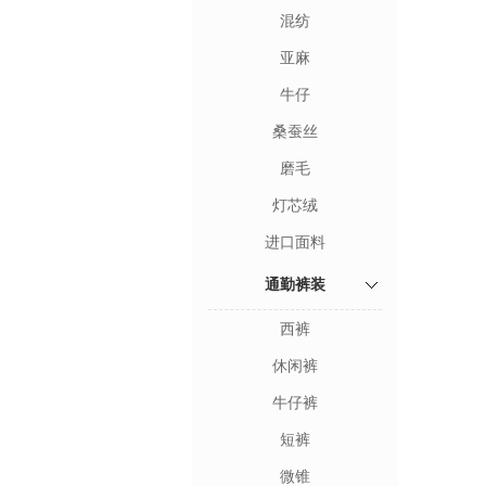
混纺
亚麻
牛仔
桑蚕丝
磨毛
灯芯绒
进口面料
通勤裤装
西裤
休闲裤
牛仔裤
短裤
微锥