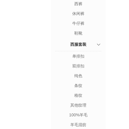
西裤
休闲裤
牛仔裤
鞋靴
西服套装
单排扣
双排扣
纯色
条纹
格纹
其他纹理
100%羊毛
羊毛混纺