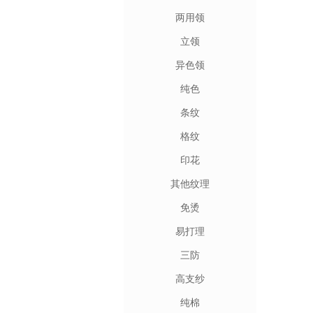
两用领
立领
异色领
纯色
条纹
格纹
印花
其他纹理
免烫
易打理
三防
高支纱
纯棉