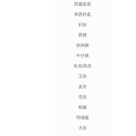
西服套装
单西外套
衬衫
西裤
休闲裤
牛仔裤
夹克/风衣
卫衣
皮衣
毛衣
棉服
羽绒服
大衣