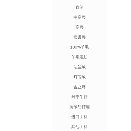
直筒
中高腰
高腰
松紧腰
100%羊毛
羊毛混纺
法兰绒
灯芯绒
含亚麻
丹宁牛仔
抗皱易打理
进口面料
其他面料