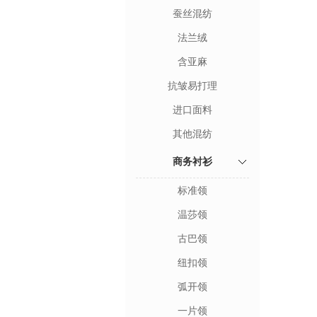
蚕丝混纺
法兰绒
含亚麻
抗皱易打理
进口面料
其他混纺
商务衬衫
标准领
温莎领
古巴领
纽扣领
弧开领
一片领