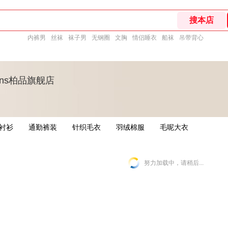
内裤男
丝袜
袜子男
无钢圈
文胸
情侣睡衣
船袜
吊带背心
tions柏品旗舰店
衬衫
通勤裤装
针织毛衣
羽绒棉服
毛呢大衣
努力加载中，请稍后...